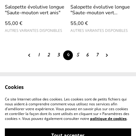
Salopette évolutive longue
Salopette évolutive longue
"Saute-mouton vert anis"
"Saute-mouton vert
tendre"
55,00 €
55,00 €
AUTRES VARIANTES DISPONIBLES
AUTRES VARIANTES DISPONIBLES
1
2
3
4
5
6
7
Cookies
Contact
CGV
Mentions légales
Revendeurs
Ce site Internet utilise des cookies. Les cookies sont de petits fichiers qui
professionnels
nous aident à comprendre comment vous utilisez nos services afin
d'améliorer votre expérience. Vous pouvez en savoir plus sur ces cookies
et contrôler la façon dont ils sont utilisés en cliquant sur « Paramètres des
cookies ». Vous pouvez également consulter notre
politique de cookies
.
Tout accepter