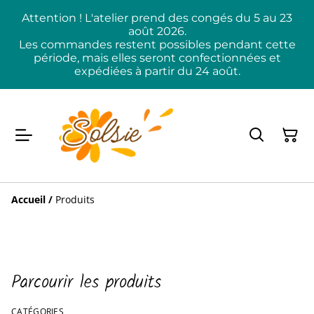
Attention ! L'atelier prend des congés du 5 au 23
août 2026.
Les commandes restent possibles pendant cette
période, mais elles seront confectionnées et
expédiées à partir du 24 août.
Accueil
/
Produits
Parcourir les produits
CATÉGORIES