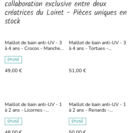
collaboration exclusive entre deux
créatrices du Loiret - Pièces uniques en
stock
Maillot de bain anti-UV - 3
Maillot de bain anti-UV - 3
à 4 ans - Crocos - Manches
à 4 ans - Tortues -
courtes et short
Manches longues et culotte
ÉPUISÉ
49,00 €
51,00 €
Maillot de bain anti-UV - 1
Maillot de bain anti-UV - 1
à 2 ans - Licornes -
à 2 ans - Renards -
Manches courtes et culotte
Manches longues et culotte
à volants
à volants
ÉPUISÉ
ÉPUISÉ
48,00 €
50,00 €