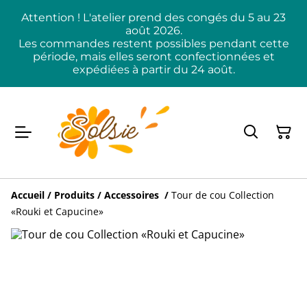
Attention ! L'atelier prend des congés du 5 au 23
août 2026.
Les commandes restent possibles pendant cette
période, mais elles seront confectionnées et
expédiées à partir du 24 août.
Accueil
/
Produits
/
Accessoires
/
Tour de cou Collection
«Rouki et Capucine»