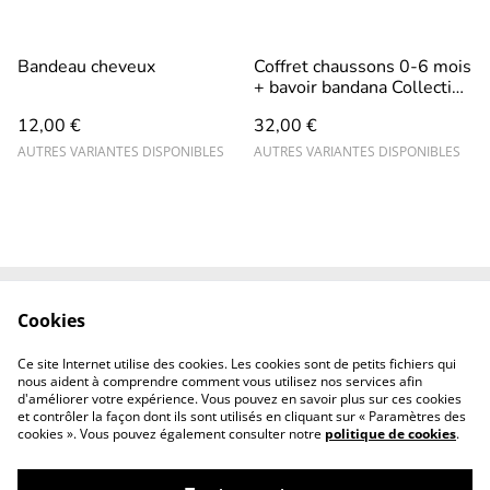
Bandeau cheveux
Coffret chaussons 0-6 mois
+ bavoir bandana Collection
«Rouki et Capucine»
12,00 €
32,00 €
AUTRES VARIANTES DISPONIBLES
AUTRES VARIANTES DISPONIBLES
Cookies
Contact
CGV
Mentions légales
Revendeurs
Ce site Internet utilise des cookies. Les cookies sont de petits fichiers qui
professionnels
nous aident à comprendre comment vous utilisez nos services afin
d'améliorer votre expérience. Vous pouvez en savoir plus sur ces cookies
et contrôler la façon dont ils sont utilisés en cliquant sur « Paramètres des
cookies ». Vous pouvez également consulter notre
politique de cookies
.