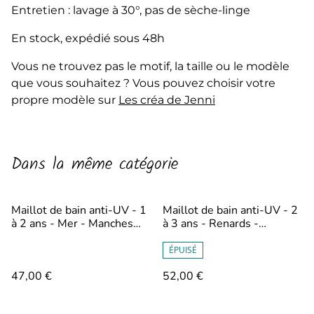
Entretien : lavage à 30°, pas de sèche-linge
En stock, expédié sous 48h
Vous ne trouvez pas le motif, la taille ou le modèle
que vous souhaitez ? Vous pouvez choisir votre
propre modèle sur
Les créa de Jenni
Dans la même catégorie
Maillot de bain anti-UV - 1
Maillot de bain anti-UV - 2
à 2 ans - Mer - Manches
à 3 ans - Renards -
longues et short
Manches longues et culotte
à volants
ÉPUISÉ
47,00 €
52,00 €