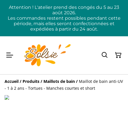
Attention ! L'atelier prend des congés du 5 au 23
août 2026.
Les commandes restent possibles pendant cette
période, mais elles seront confectionnées et
expédiées à partir du 24 août.
Accueil
/
Produits
/
Maillots de bain
/
Maillot de bain anti-UV
- 1 à 2 ans - Tortues - Manches courtes et short