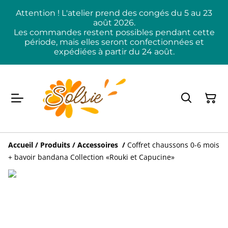
Attention ! L'atelier prend des congés du 5 au 23
août 2026.
Les commandes restent possibles pendant cette
période, mais elles seront confectionnées et
expédiées à partir du 24 août.
Accueil
/
Produits
/
Accessoires
/
Coffret chaussons 0-6 mois
+ bavoir bandana Collection «Rouki et Capucine»