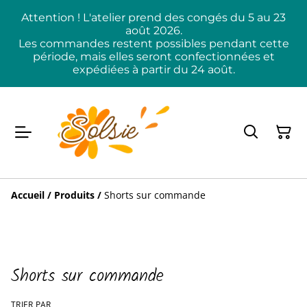
Attention ! L'atelier prend des congés du 5 au 23
août 2026.
Les commandes restent possibles pendant cette
période, mais elles seront confectionnées et
expédiées à partir du 24 août.
Accueil
/
Produits
/
Shorts sur commande
Shorts sur commande
TRIER PAR