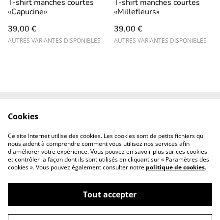
T-shirt manches courtes
T-shirt manches courtes
«Capucine»
«Millefleurs»
39,00 €
39,00 €
AUTRES VARIANTES DISPONIBLES
AUTRES VARIANTES DISPONIBLES
Cookies
Contact
CGV
Mentions légales
Revendeurs
Ce site Internet utilise des cookies. Les cookies sont de petits fichiers qui
professionnels
nous aident à comprendre comment vous utilisez nos services afin
d'améliorer votre expérience. Vous pouvez en savoir plus sur ces cookies
et contrôler la façon dont ils sont utilisés en cliquant sur « Paramètres des
cookies ». Vous pouvez également consulter notre
politique de cookies
.
Tout accepter
©
2026
Solsie couture