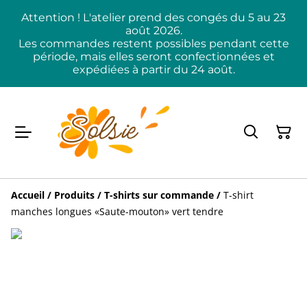
Attention ! L'atelier prend des congés du 5 au 23
août 2026.
Les commandes restent possibles pendant cette
période, mais elles seront confectionnées et
expédiées à partir du 24 août.
Accueil
/
Produits
/
T-shirts sur commande
/
T-shirt
manches longues «Saute-mouton» vert tendre