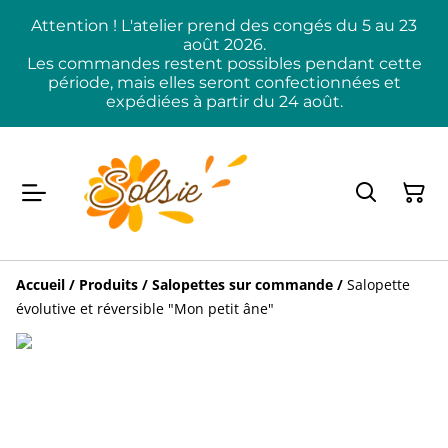
Attention ! L'atelier prend des congés du 5 au 23
août 2026.
Les commandes restent possibles pendant cette
période, mais elles seront confectionnées et
expédiées à partir du 24 août.
Accueil
/
Produits
/
Salopettes sur commande
/
Salopette
évolutive et réversible "Mon petit âne"