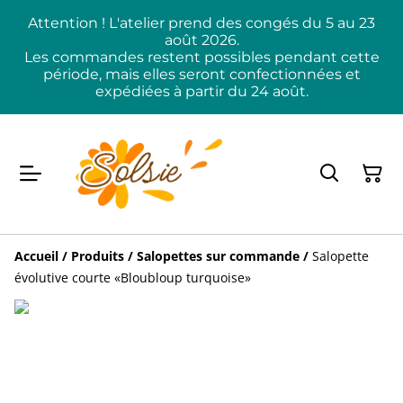
Attention ! L'atelier prend des congés du 5 au 23
août 2026.
Les commandes restent possibles pendant cette
période, mais elles seront confectionnées et
expédiées à partir du 24 août.
Accueil
/
Produits
/
Salopettes sur commande
/
Salopette
évolutive courte «Bloubloup turquoise»