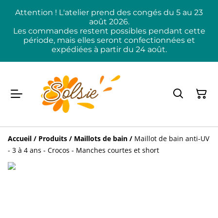
Attention ! L'atelier prend des congés du 5 au 23
août 2026.
Les commandes restent possibles pendant cette
période, mais elles seront confectionnées et
expédiées à partir du 24 août.
Accueil
/
Produits
/
Maillots de bain
/
Maillot de bain anti-UV
- 3 à 4 ans - Crocos - Manches courtes et short